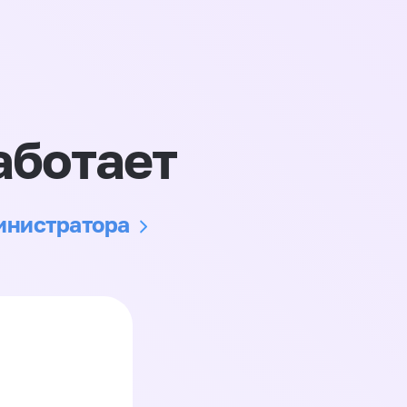
аботает
министратора