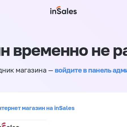
н временно не р
войдите в панель ад
дник магазина —
тернет магазин на inSales