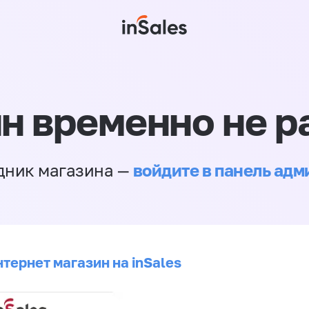
н временно не р
войдите в панель ад
дник магазина —
тернет магазин на inSales