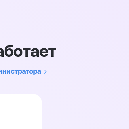
аботает
министратора