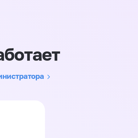
аботает
министратора