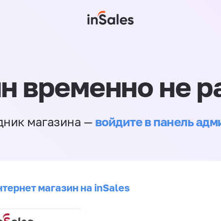
н временно не р
войдите в панель ад
дник магазина —
тернет магазин на inSales