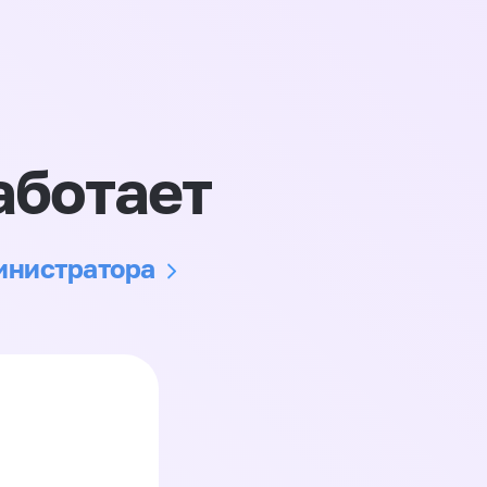
аботает
министратора