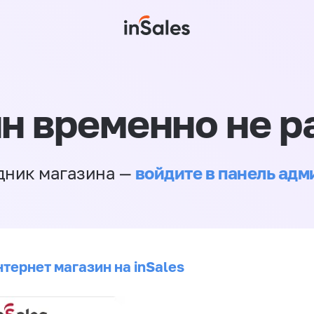
н временно не р
войдите в панель ад
дник магазина —
тернет магазин на inSales