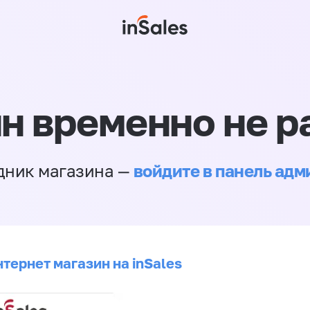
н временно не р
войдите в панель ад
дник магазина —
тернет магазин на inSales