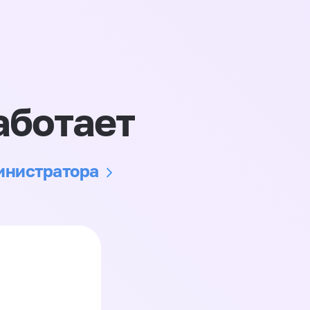
аботает
министратора