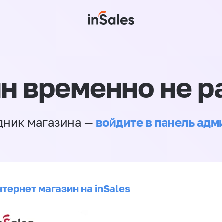
н временно не р
войдите в панель ад
дник магазина —
тернет магазин на inSales