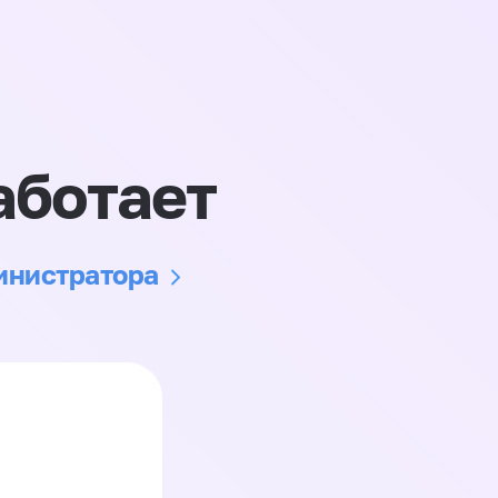
аботает
министратора