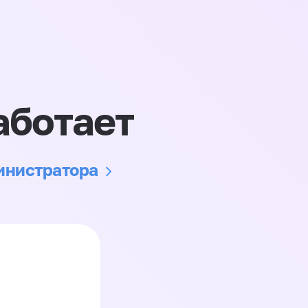
аботает
министратора