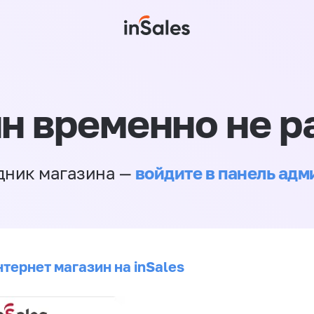
н временно не р
войдите в панель ад
дник магазина —
тернет магазин на inSales