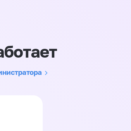
аботает
министратора