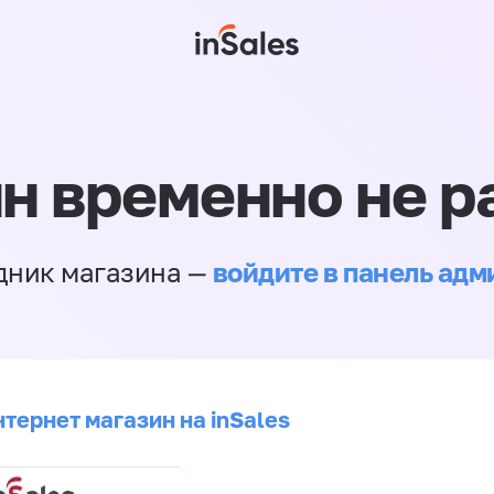
н временно не р
войдите в панель ад
дник магазина —
тернет магазин на inSales