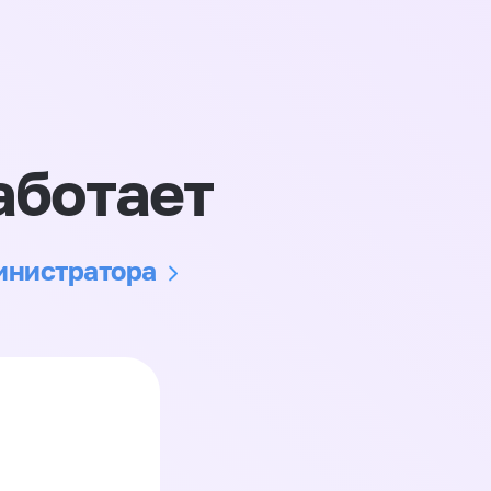
аботает
министратора