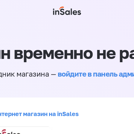
н временно не р
войдите в панель ад
дник магазина —
тернет магазин на inSales