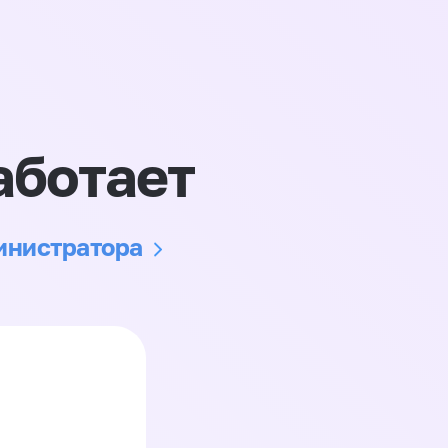
аботает
министратора