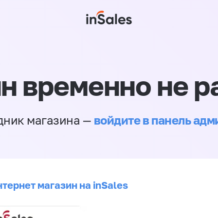
н временно не р
войдите в панель ад
дник магазина —
тернет магазин на inSales