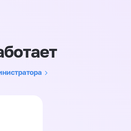
аботает
министратора