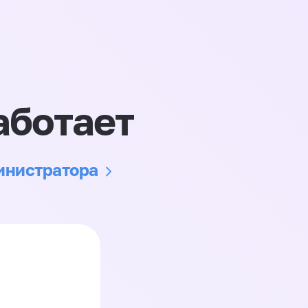
аботает
министратора