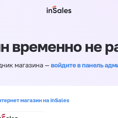
н временно не р
войдите в панель ад
дник магазина —
тернет магазин на inSales