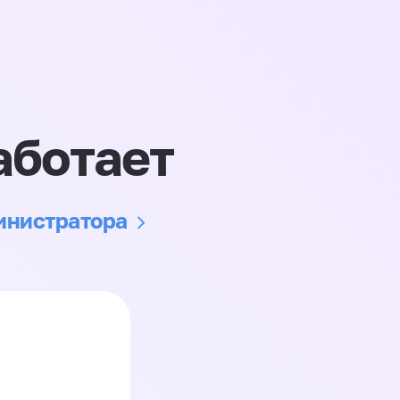
аботает
министратора