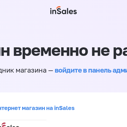
н временно не р
войдите в панель ад
дник магазина —
тернет магазин на inSales