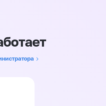
аботает
министратора