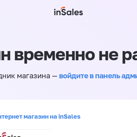
н временно не р
войдите в панель ад
дник магазина —
тернет магазин на inSales