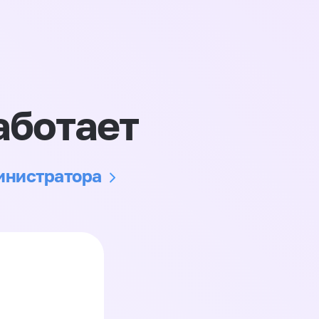
аботает
министратора