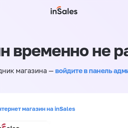
н временно не р
войдите в панель ад
дник магазина —
тернет магазин на inSales