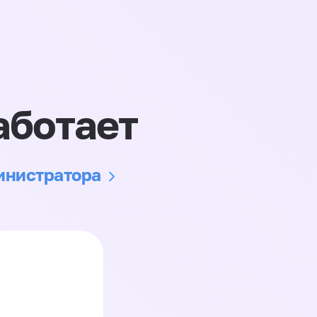
аботает
министратора