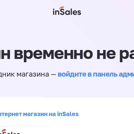
н временно не р
войдите в панель ад
дник магазина —
тернет магазин на inSales