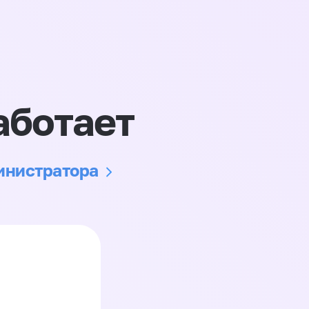
аботает
министратора