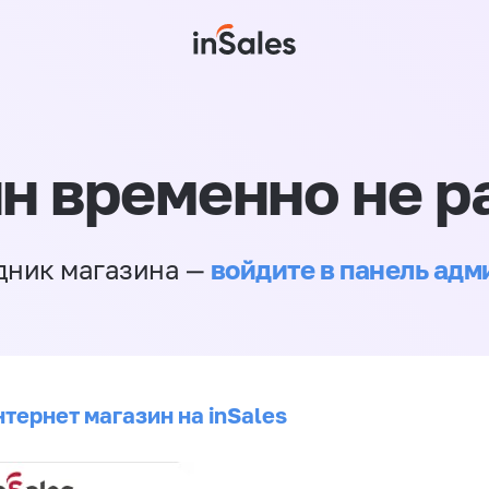
н временно не р
войдите в панель ад
дник магазина —
тернет магазин на inSales